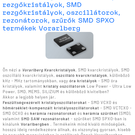
rezgőkristályok, SMD
rezgőkristályok, oszcillátorok,
rezonátorok, szűrők SMD SPXO
termékek Vorarlberg
Ön nézi a
Vorarlberg
Kvarckristályok
, SMD kvarckristályok, SMD
oszcilláló kvarckristályok,
oszcilláló kvarckristályok
, különböző
kHz - MHz tartományokban, vagy
óra kristályok
- SMD óra
kristályok, valamint
kristály oszcillátorok
Low Power - Ultra Low
Power, SMD, MEMS, SILIZIUM és különböző kivitelben?
Akkor a legjobb helyen jár.
Feszültségvezérelt kristályoszcillátorokat
- SMD VCXO és
hőmérséklet-kompenzált kristályoszcillátorokat
- SMD VCTCXO -
SMD OCXO és
kerámia rezonátorokat
és
kerámia szűrőket
(SMD),
valamint
SMD SAW rezonátorokat
- szűrőket SMD SPXO-ban is
kínálunk
Vorarlbergben
. Termékeink mind kiváló minőségűek,
hosszú ideig rendelkezésre állnak, és viszonylag gyorsan, kisebb