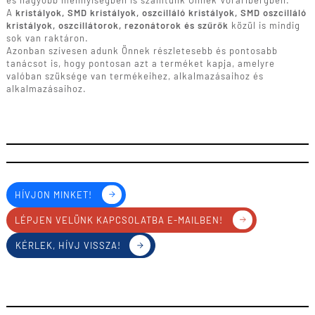
és nagyobb mennyiségben is szállítunk Önnek Vorarlbergben.
A
kristályok, SMD kristályok, oszcilláló kristályok, SMD oszcilláló
kristályok, oszcillátorok, rezonátorok és szűrők
közül is mindig
sok van raktáron.
Azonban szívesen adunk Önnek részletesebb és pontosabb
tanácsot is, hogy pontosan azt a terméket kapja, amelyre
valóban szüksége van termékeihez, alkalmazásaihoz és
alkalmazásaihoz.
HÍVJON MINKET!
LÉPJEN VELÜNK KAPCSOLATBA E-MAILBEN!
KÉRLEK, HÍVJ VISSZA!