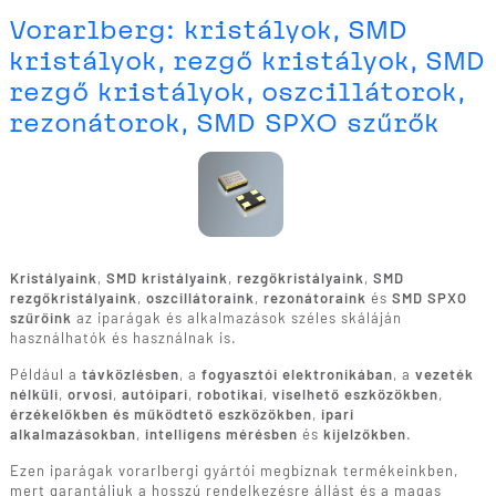
Vorarlberg: kristályok, SMD
kristályok, rezgő kristályok, SMD
rezgő kristályok, oszcillátorok,
rezonátorok, SMD SPXO szűrők
Kristályaink
,
SMD kristályaink
,
rezgőkristályaink
,
SMD
rezgőkristályaink
,
oszcillátoraink
,
rezonátoraink
és
SMD SPXO
szűrőink
az iparágak és alkalmazások széles skáláján
használhatók és használnak is.
Például a
távközlésben
, a
fogyasztói elektronikában
, a
vezeték
nélküli
,
orvosi
,
autóipari
,
robotikai
,
viselhető eszközökben
,
érzékelőkben és működtető eszközökben
,
ipari
alkalmazásokban
,
intelligens mérésben
és
kijelzőkben
.
Ezen iparágak vorarlbergi gyártói megbíznak termékeinkben,
mert garantáljuk a hosszú rendelkezésre állást és a magas