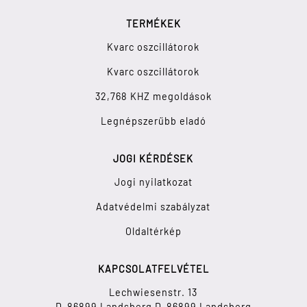
TERMÉKEK
Kvarc oszcillátorok
Kvarc oszcillátorok
32,768 KHZ megoldások
Legnépszerűbb eladó
JOGI KÉRDÉSEK
Jogi nyilatkozat
Adatvédelmi szabályzat
Oldaltérkép
KAPCSOLATFELVÉTEL
Lechwiesenstr. 13
D-86899 Landsberg D-86899 Landsberg