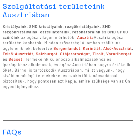
Szolgáltatási területeink
Ausztriában
Kristályaink
,
SMD kristályaink
,
rezgőkristályaink
,
SMD
rezgőkristályaink
,
oszcillátoraink
,
rezonátoraink
és
SMD SPXO
szűrőink
az egész világon elérhetők.
Ausztria
Ausztria egész
területén kaphatók. Minden szövetségi államban szállítunk
ügyfeleinknek, beleértve
Burgenlandot
,
Karintiát
,
Alsó-Ausztriát
,
Felső-Ausztriát
,
Salzburgot
,
Stájerországot
,
Tirolt
,
Vorarlberget
és
Bécset
. Termékeink különböző alkalmazásokhoz és
iparágakhoz alkalmasak, és egész Ausztriában nagyra értékelik
őket. Bárhol is tartózkodik Ausztriában, mi itt vagyunk, hogy
kiváló minőségű termékekkel és szakértői tanácsadással
biztosítsuk, hogy pontosan azt kapja, amire szüksége van az Ön
egyedi igényeihez.
FAQs