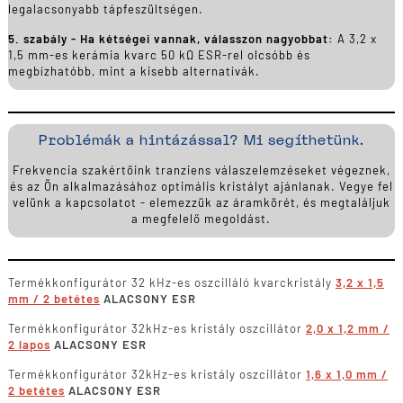
legalacsonyabb tápfeszültségen.
5. szabály - Ha kétségei vannak, válasszon nagyobbat:
A 3,2 x
1,5 mm-es kerámia kvarc 50 kΩ ESR-rel olcsóbb és
megbízhatóbb, mint a kisebb alternatívák.
Problémák a hintázással? Mi segíthetünk.
Frekvencia szakértőink tranziens válaszelemzéseket végeznek,
és az Ön alkalmazásához optimális kristályt ajánlanak. Vegye fel
velünk a kapcsolatot - elemezzük az áramkörét, és megtaláljuk
a megfelelő megoldást.
Termékkonfigurátor 32 kHz-es oszcilláló kvarckristály
3,2 x 1,5
mm / 2 betétes
ALACSONY ESR
Termékkonfigurátor 32kHz-es kristály oszcillátor
2,0 x 1,2 mm /
2 lapos
ALACSONY ESR
Termékkonfigurátor 32kHz-es kristály oszcillátor
1,6 x 1,0 mm /
2 betétes
ALACSONY ESR