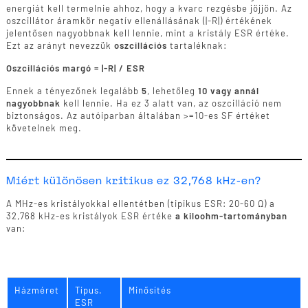
energiát kell termelnie ahhoz, hogy a kvarc rezgésbe jöjjön. Az
oszcillátor áramkör negatív ellenállásának (|-R|) értékének
jelentősen nagyobbnak kell lennie, mint a kristály ESR értéke.
Ezt az arányt nevezzük
oszcillációs
tartaléknak:
Oszcillációs margó = |-R| / ESR
Ennek a tényezőnek legalább
5
, lehetőleg
10 vagy annál
nagyobbnak
kell lennie. Ha ez 3 alatt van, az oszcilláció nem
biztonságos. Az autóiparban általában >=10-es SF értéket
követelnek meg.
Miért különösen kritikus ez 32,768 kHz-en?
A MHz-es kristályokkal ellentétben (tipikus ESR: 20-60 Ω) a
32,768 kHz-es kristályok ESR értéke
a kiloohm-tartományban
van:
Házméret
Típus.
Minősítés
ESR