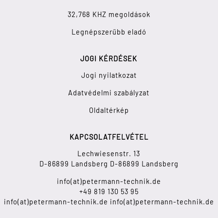
32,768 KHZ megoldások
Legnépszerűbb eladó
JOGI KÉRDÉSEK
Jogi nyilatkozat
Adatvédelmi szabályzat
Oldaltérkép
KAPCSOLATFELVÉTEL
Lechwiesenstr. 13
D-86899 Landsberg D-86899 Landsberg
info(at)petermann-technik.de
+49 819 130 53 95
info(at)petermann-technik.de info(at)petermann-technik.de