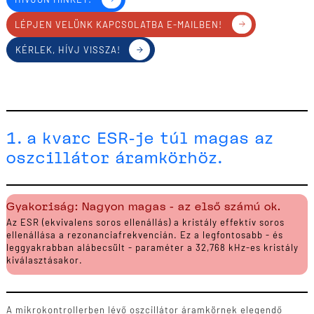
LÉPJEN VELÜNK KAPCSOLATBA E-MAILBEN!
KÉRLEK, HÍVJ VISSZA!
1. a kvarc ESR-je túl magas az
oszcillátor áramkörhöz.
Gyakoriság: Nagyon magas - az első számú ok.
Az ESR (ekvivalens soros ellenállás) a kristály effektív soros
ellenállása a rezonanciafrekvencián. Ez a legfontosabb - és
leggyakrabban alábecsült - paraméter a 32,768 kHz-es kristály
kiválasztásakor.
A mikrokontrollerben lévő oszcillátor áramkörnek elegendő