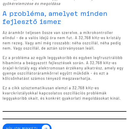
gyökérelemzése és megoldása
A probléma, amelyet minden
fejlesztő ismer
Az áramkör teljesen össze van szerelve, a mikrokontroller
elindul - de a valós idejű óra nem fut. A 32,768 kHz-es kristály
nem rezeg. Vagy ami még rosszabb: néha oszcillál, néha pedig
nem. Vagy oszcillál, de aztán szórványosan leáll.
Ez a probléma az egyik leggyakoribb és egyben legfrusztrálóbb
hibaminta a beágyazott fejlesztések során. A 32,768 kHz-es
órajel-kristály egy elektromosan érzékeny alkatrész, amely egy
gyenge oszcillátoráramkörrel együtt működik - és ezt a
kölcsönhatást számos tényező megzavarhatja.
Ez a cikk szisztematikusan elemzi a 32,768 kHz-es
kvarckristályokkal kapcsolatos oszcillációs problémák
leggyakoribb okait, és konkrét gyakorlati megoldásokat kínál.
HÍVJON MINKET!