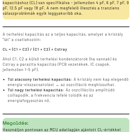
kapacitáshoz (CL) van specifikálva - jellemzően 4 pF, 6 pF, 7 pF, 9
pF, 12,5 pF vagy 18 pF. A nem megfelelő illesztés a tranziens
válaszproblémák egyik leggyakoribb oka.
A terhelési kapacitás az a teljes kapacitás, amelyet a kristály
"lát" a csatlakozóin:
CL = (C1 × C2) / (C1 + C2) + Cstray
Ahol C1, C2 a külső terhelési kondenzátorok (ha vannak) és
Cstray a parazita kapacitás (PCB vezetékek, IC csapok,
jellemzően 1-5 pF).
Túl alacsony terhelési kapacitás:
A kristály nem kap elegendő
energia-visszacsatolást → az oszcilláció meghiúsulhat.
Túl nagy terhelési kapacitás:
Az oszcillációs amplitúdó
csillapodik, a frekvencia lefelé tolódik és az
energiafogyasztás nő.
Megoldás:
Használjon pontosan az MCU adatlapján ajánlott CL-értékkel