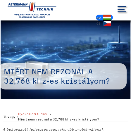
DE
EN
FR
ES
PL
IT
NL
HU
CS
Miért nem rezonál a
32,768 kHz-es kristályom?
Gyakorlati tudás
itt vagy :
Miért nem rezonál a 32,768 kHz-es kristályom?
A beágyazott fejlesztés leggyakoribb problémájának