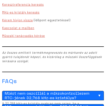
Keresztreferencia keresés
MHz-es kristály keresés
Kérem hívjon vissza
(időpont egyeztetéssel)
Kapcsolat e-mailben
Műszaki tanácsadás kérése
Az összes említett termékmegnevezés és márkanév az adott
gyártó tulajdonát képezi, és kizárólag a műszaki összefüggések
leírására szolgál.
FAQs
Miért nem oszcillál a mikrokontrollerem
RTC-jének 32,768 kHz-es kristálya?
A 32,768 kHz-es kristály gyakran nem rezeg, ha a