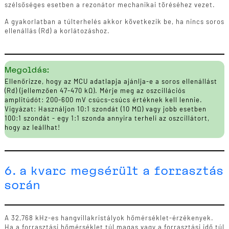
szélsőséges esetben a rezonátor mechanikai töréséhez vezet.
A gyakorlatban a túlterhelés akkor következik be, ha nincs soros
ellenállás (Rd) a korlátozáshoz.
Megoldás:
Ellenőrizze, hogy az MCU adatlapja ajánlja-e a soros ellenállást
(Rd) (jellemzően 47-470 kΩ). Mérje meg az oszcillációs
amplitúdót: 200-600 mV csúcs-csúcs értéknek kell lennie.
Vigyázat: Használjon 10:1 szondát (10 MΩ) vagy jobb esetben
100:1 szondát - egy 1:1 szonda annyira terheli az oszcillátort,
hogy az leállhat!
6. a kvarc megsérült a forrasztás
során
A 32,768 kHz-es hangvillakristályok hőmérséklet-érzékenyek.
Ha a forrasztási hőmérséklet túl magas vagy a forrasztási idő túl