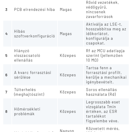
Rövid vezetékek,
védőgyűrű,
3
PCB elrendezési hiba
Magas
nincsenek
zavarforrások
Aktiválja az LSE-t,
hosszabbítsa meg az
Hibás
4
Magas
időkorlátot,
szoftverkonfiguráció
konfigurálja a
csapokat.
Hiányzó
Rf az MCU adatlapja
5
visszacsatoló
Közepes
szerint (jellemzően
ellenállás
10 MΩ)
Tartsa fenn a
A kvarc forrasztási
forrasztási profilt,
6
Közepes
sérülése
kerülje a mechanikai
igénybevételt.
Túlterhelés
Soros ellenállás
7
Közepes
(meghajtószint)
használata (Rd)
Legrosszabb eset
vizsgálata Tmin
Hőmérsékleti
8
Közepes
értéken, az ESR
problémák
tartalékot
figyelembe véve.
Közvetett mérés,
Nagyon