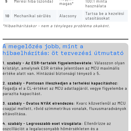
9
Mérési hiba (szonda)
100:1 minta
magas*
használata
Tartsa be a kezelési
10
Mechanikai sérülés
Alacsony
utasításokat
*Hibaelhárításkor - nem a tényleges probléma okaként.
A megelőzés jobb, mint a
hibaelhárítás: öt tervezési útmutató
1. szabály - Az ESR-tartalék figyelembevétele:
Válasszon olyan
kristályt, amelynek ESR értéke jelentősen az MCU maximális
értéke alatt van. Hintázási biztonsági tényező ≥ 5.
2. szabály - Pontosan illeszkedjen a terhelési kapacitáshoz:
Fogadja el a CL-értéket az MCU adatlapjáról, vegye figyelembe a
parazita kapacitást.
3. szabály - Óvatos NYÁK elrendezés:
Kvarc közvetlenül az MCU
csapjai mellett, rövid szimmetrikus vonalak, fluxusmaradványok
eltávolítása.
4. szabály - Legrosszabb eset vizsgálata:
Ellenőrizze az
oszcillációt a legalacsonyabb hőmérsékleten és a