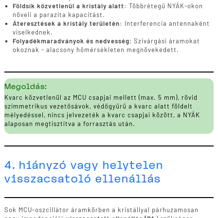
Földsík közvetlenül a kristály alatt:
Többrétegű NYÁK-okon
növeli a parazita kapacitást.
Áteresztések a kristály területén:
Interferencia antennaként
viselkednek.
Folyadékmaradványok és nedvesség
: Szivárgási áramokat
okoznak - alacsony hőmérsékleten megnövekedett.
Megoldás:
Kvarc közvetlenül az MCU csapjai mellett (max. 5 mm), rövid
szimmetrikus vezetősávok, védőgyűrű a kvarc alatt földelt
mélyedéssel, nincs jelvezeték a kvarc csapjai között, a NYÁK
alaposan megtisztítva a forrasztás után.
4. hiányzó vagy helytelen
visszacsatoló ellenállás
Sok MCU-oszcillátor áramkörben a kristállyal párhuzamosan