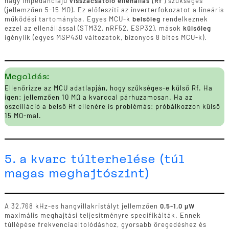
nagy impedanciájú
visszacsatoló ellenállás (Rf
) szükséges
(jellemzően 5-15 MΩ). Ez előfeszíti az inverterfokozatot a lineáris
működési tartományba. Egyes MCU-k
belsőleg
rendelkeznek
ezzel az ellenállással (STM32, nRF52, ESP32), mások
külsőleg
igénylik (egyes MSP430 változatok, bizonyos 8 bites MCU-k).
Megoldás:
Ellenőrizze az MCU adatlapján, hogy szükséges-e külső Rf. Ha
igen: jellemzően 10 MΩ a kvarccal párhuzamosan. Ha az
oszcilláció a belső Rf ellenére is problémás: próbálkozzon külső
15 MΩ-mal.
5. a kvarc túlterhelése (túl
magas meghajtószint)
A 32,768 kHz-es hangvillakristályt jellemzően
0,5-1,0 µW
maximális meghajtási teljesítményre specifikálták. Ennek
túllépése frekvenciaeltolódáshoz, gyorsabb öregedéshez és