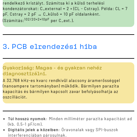
rendelkező kristályt. Számítsa ki a külső terhelési
kondenzátorokat: C_external = 2 × (CL - Cstray). Példa: CL = 7
pF, Cstray = 2 pF → C_külső = 10 pF oldalanként.
102/20+2=10pF
(Számítás:
per C_ext.).
3. PCB elrendezési hiba
Gyakoriság: Magas - és gyakran nehéz
diagnosztizálni.
A 32,768 kHz-es kvarc rendkívül alacsony áramerősséggel
(nanoampere tartományban) működik. Bármilyen parazita
kapacitás és bármilyen kapcsolt zavar befolyásolhatja az
oszcillációt.
Túl hosszú nyomok:
Minden milliméter parazita kapacitást ad
(kb. 0,5-1 pF/cm).
Digitális jelek a közelben:
Óravonalak vagy SPI-buszok
interferenciában párosulnak.