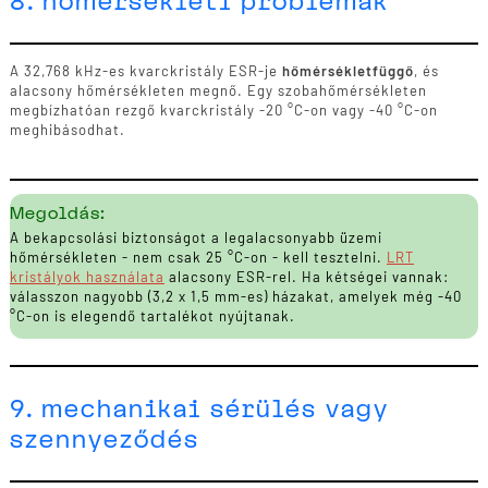
8. hőmérsékleti problémák
A 32,768 kHz-es kvarckristály ESR-je
hőmérsékletfüggő
, és
alacsony hőmérsékleten megnő. Egy szobahőmérsékleten
megbízhatóan rezgő kvarckristály -20 °C-on vagy -40 °C-on
meghibásodhat.
Megoldás:
A bekapcsolási biztonságot a legalacsonyabb üzemi
hőmérsékleten - nem csak 25 °C-on - kell tesztelni.
LRT
kristályok használata
alacsony ESR-rel. Ha kétségei vannak:
válasszon nagyobb (3,2 x 1,5 mm-es) házakat, amelyek még -40
°C-on is elegendő tartalékot nyújtanak.
9. mechanikai sérülés vagy
szennyeződés