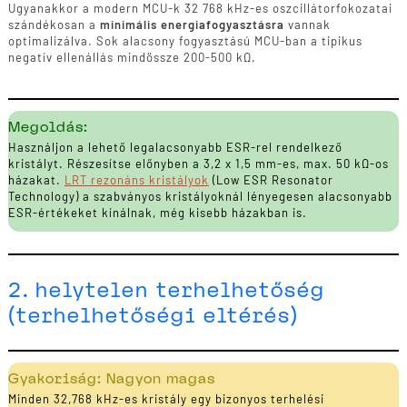
Ugyanakkor a modern MCU-k 32 768 kHz-es oszcillátorfokozatai
szándékosan a
minimális energiafogyasztásra
vannak
optimalizálva. Sok alacsony fogyasztású MCU-ban a tipikus
negatív ellenállás mindössze 200-500 kΩ.
Megoldás:
Használjon a lehető legalacsonyabb ESR-rel rendelkező
kristályt. Részesítse előnyben a 3,2 x 1,5 mm-es, max. 50 kΩ-os
házakat.
LRT rezonáns kristályok
(Low ESR Resonator
Technology) a szabványos kristályoknál lényegesen alacsonyabb
ESR-értékeket kínálnak, még kisebb házakban is.
2. helytelen terhelhetőség
(terhelhetőségi eltérés)
Gyakoriság: Nagyon magas
Minden 32,768 kHz-es kristály egy bizonyos terhelési