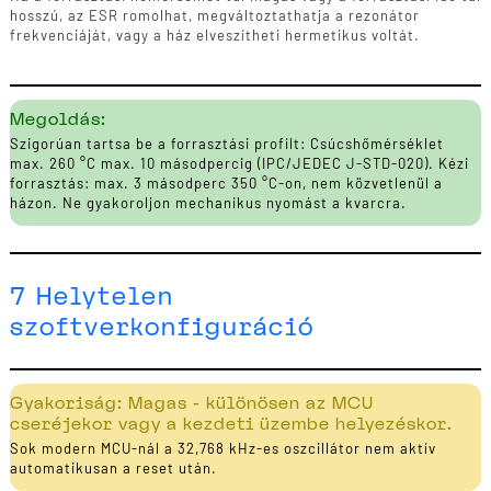
hosszú, az ESR romolhat, megváltoztathatja a rezonátor
frekvenciáját, vagy a ház elveszítheti hermetikus voltát.
Megoldás:
Szigorúan tartsa be a forrasztási profilt: Csúcshőmérséklet
max. 260 °C max. 10 másodpercig (IPC/JEDEC J-STD-020). Kézi
forrasztás: max. 3 másodperc 350 °C-on, nem közvetlenül a
házon. Ne gyakoroljon mechanikus nyomást a kvarcra.
7 Helytelen
szoftverkonfiguráció
Gyakoriság: Magas - különösen az MCU
cseréjekor vagy a kezdeti üzembe helyezéskor.
Sok modern MCU-nál a 32,768 kHz-es oszcillátor nem aktív
automatikusan a reset után.