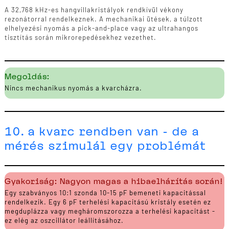
A 32,768 kHz-es hangvillakristályok rendkívül vékony
rezonátorral rendelkeznek. A mechanikai ütések, a túlzott
elhelyezési nyomás a pick-and-place vagy az ultrahangos
tisztítás során mikrorepedésekhez vezethet.
Megoldás:
Nincs mechanikus nyomás a kvarcházra.
10. a kvarc rendben van - de a
mérés szimulál egy problémát
Gyakoriság: Nagyon magas a hibaelhárítás során!
Egy szabványos 10:1 szonda 10-15 pF bemeneti kapacitással
rendelkezik. Egy 6 pF terhelési kapacitású kristály esetén ez
megduplázza vagy megháromszorozza a terhelési kapacitást -
ez elég az oszcillátor leállításához.