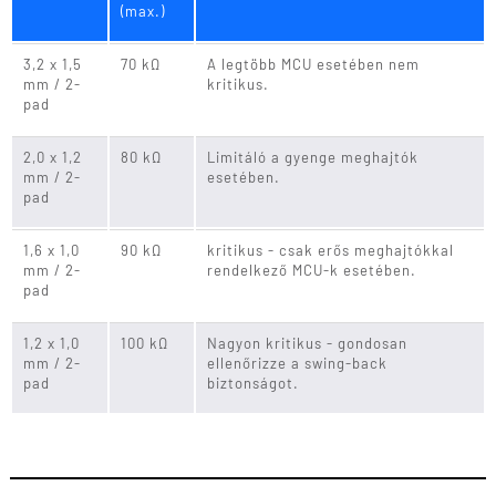
(max.)
3,2 x 1,5
70 kΩ
A legtöbb MCU esetében nem
mm / 2-
kritikus.
pad
2,0 x 1,2
80 kΩ
Limitáló a gyenge meghajtók
mm / 2-
esetében.
pad
1,6 x 1,0
90 kΩ
kritikus - csak erős meghajtókkal
mm / 2-
rendelkező MCU-k esetében.
pad
1,2 x 1,0
100 kΩ
Nagyon kritikus - gondosan
mm / 2-
ellenőrizze a swing-back
pad
biztonságot.