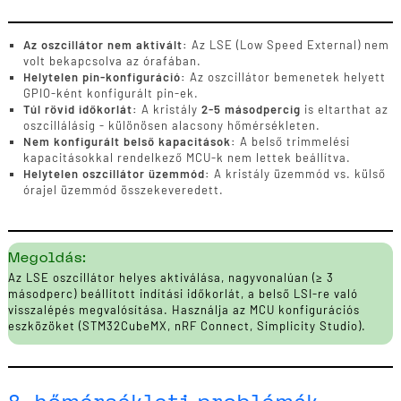
Az oszcillátor nem aktivált:
Az LSE (Low Speed External) nem
volt bekapcsolva az órafában.
Helytelen pin-konfiguráció:
Az oszcillátor bemenetek helyett
GPIO-ként konfigurált pin-ek.
Túl rövid időkorlát:
A kristály
2-5 másodpercig
is eltarthat az
oszcillálásig - különösen alacsony hőmérsékleten.
Nem konfigurált belső kapacitások:
A belső trimmelési
kapacitásokkal rendelkező MCU-k nem lettek beállítva.
Helytelen oszcillátor üzemmód:
A kristály üzemmód vs. külső
órajel üzemmód összekeveredett.
Megoldás:
Az LSE oszcillátor helyes aktiválása, nagyvonalúan (≥ 3
másodperc) beállított indítási időkorlát, a belső LSI-re való
visszalépés megvalósítása. Használja az MCU konfigurációs
eszközöket (STM32CubeMX, nRF Connect, Simplicity Studio).