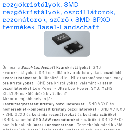
rezgőkristályok, SMD
rezgőkristályok, oszcillátorok,
rezonátorok, szűrők SMD SPXO
termékek Basel-Landschaft
Ön nézi a
Basel-Landschaft
Kvarckristályokat
, SMD
kvarckristályokat, SMD oszcilláló kvarckristályokat,
oszcilláló
kvarckristályokat
, különböző kHz - MHz tartományokban, vagy
óra kristályokat
- SMD óra kristályokat, valamint
kristály
oszcillátorokat
Low Power - Ultra Low Power, SMD, MEMS,
SILIZIUM és különböző kivitelben?
Akkor a legjobb helyen jár.
Feszültségvezérelt kristály oszcillátorokat
- SMD VCXO és
hőmérséklet-kompenzált kristály oszcillátorokat
- SMD VCTCXO
- SMD OCXO és
kerámia rezonátorokat
és
kerámia szűrőket
(SMD), valamint
SMD SAW rezonátorokat
- szűrőket SMD SPXO-
ban is kínálunk
Basel-Landschaftban
. Termékeink mind kiváló