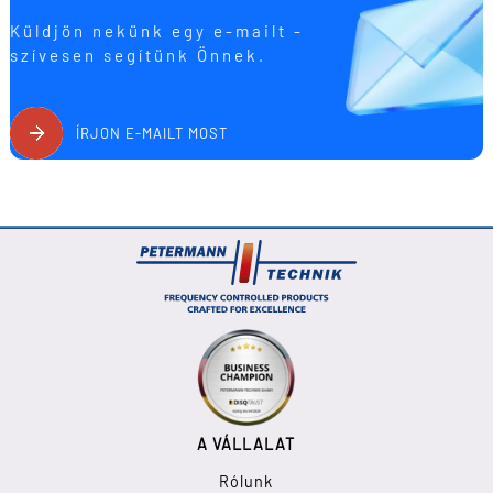
Küldjön nekünk egy e-mailt -
szívesen segítünk Önnek.
ÍRJON E-MAILT MOST
A VÁLLALAT
Rólunk