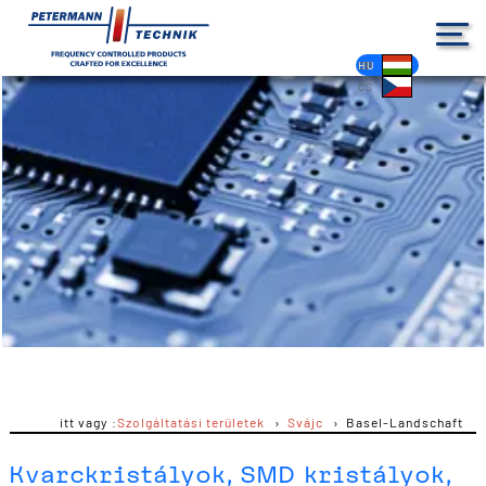
DE
EN
FR
ES
PL
IT
NL
HU
CS
itt vagy :
Szolgáltatási területek
Svájc
Basel-Landschaft
Kvarckristályok, SMD kristályok,