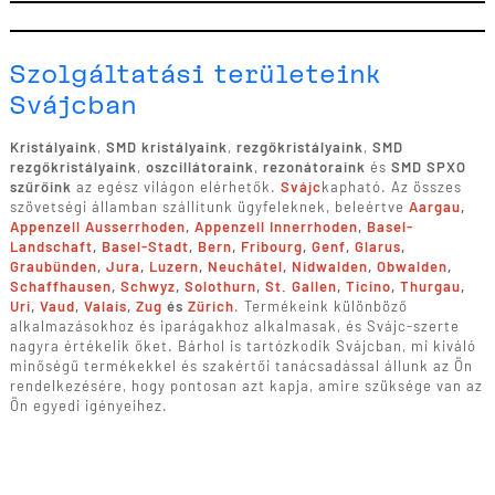
Szolgáltatási területeink
Svájcban
Kristályaink
,
SMD kristályaink
,
rezgőkristályaink
,
SMD
rezgőkristályaink
,
oszcillátoraink
,
rezonátoraink
és
SMD SPXO
szűrőink
az egész világon elérhetők.
Svájc
kapható. Az összes
szövetségi államban szállítunk ügyfeleknek, beleértve
Aargau
,
Appenzell Ausserrhoden
,
Appenzell Innerrhoden
,
Basel-
Landschaft
,
Basel-Stadt
,
Bern
,
Fribourg
,
Genf
,
Glarus
,
Graubünden
,
Jura
,
Luzern
,
Neuchâtel
,
Nidwalden
,
Obwalden
,
Schaffhausen
,
Schwyz
,
Solothurn
,
St. Gallen
,
Ticino
,
Thurgau
,
Uri
,
Vaud
,
Valais
,
Zug
és
Zürich
. Termékeink különböző
alkalmazásokhoz és iparágakhoz alkalmasak, és Svájc-szerte
nagyra értékelik őket. Bárhol is tartózkodik Svájcban, mi kiváló
minőségű termékekkel és szakértői tanácsadással állunk az Ön
rendelkezésére, hogy pontosan azt kapja, amire szüksége van az
Ön egyedi igényeihez.