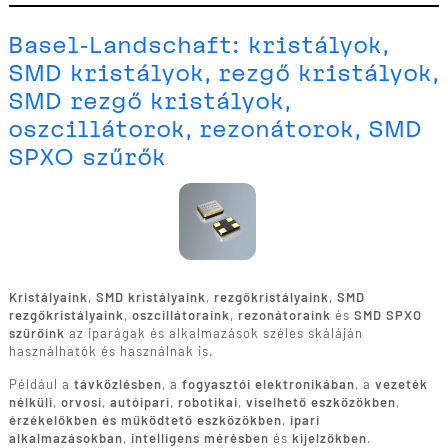
Basel-Landschaft: kristályok,
SMD kristályok, rezgő kristályok,
SMD rezgő kristályok,
oszcillátorok, rezonátorok, SMD
SPXO szűrők
Kristályaink
,
SMD kristályaink
,
rezgőkristályaink
,
SMD
rezgőkristályaink
,
oszcillátoraink
,
rezonátoraink
és
SMD SPXO
szűrőink
az iparágak és alkalmazások széles skáláján
használhatók és használnak is.
Például a
távközlésben
, a
fogyasztói elektronikában
, a
vezeték
nélküli
,
orvosi
,
autóipari
,
robotikai
,
viselhető eszközökben
,
érzékelőkben és működtető eszközökben
,
ipari
alkalmazásokban
,
intelligens mérésben
és
kijelzőkben
.