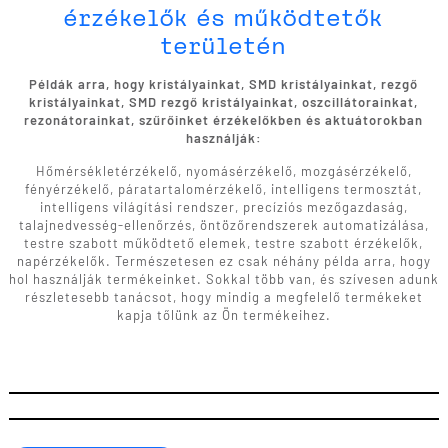
érzékelők és működtetők
területén
Példák arra, hogy kristályainkat, SMD kristályainkat, rezgő
kristályainkat, SMD rezgő kristályainkat, oszcillátorainkat,
rezonátorainkat, szűrőinket érzékelőkben és aktuátorokban
használják:
Hőmérsékletérzékelő, nyomásérzékelő, mozgásérzékelő,
fényérzékelő, páratartalomérzékelő, intelligens termosztát,
intelligens világítási rendszer, precíziós mezőgazdaság,
talajnedvesség-ellenőrzés, öntözőrendszerek automatizálása,
testre szabott működtető elemek, testre szabott érzékelők,
napérzékelők. Természetesen ez csak néhány példa arra, hogy
hol használják termékeinket. Sokkal több van, és szívesen adunk
részletesebb tanácsot, hogy mindig a megfelelő termékeket
kapja tőlünk az Ön termékeihez.