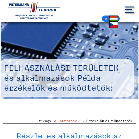
DE
EN
FR
ES
PL
IT
NL
HU
CS
Felhasználási területek
és alkalmazások Példa
érzékelők és működtetők:
itt vagy :
Alkalmazások
Érzékelők és működtetők
Részletes alkalmazások az