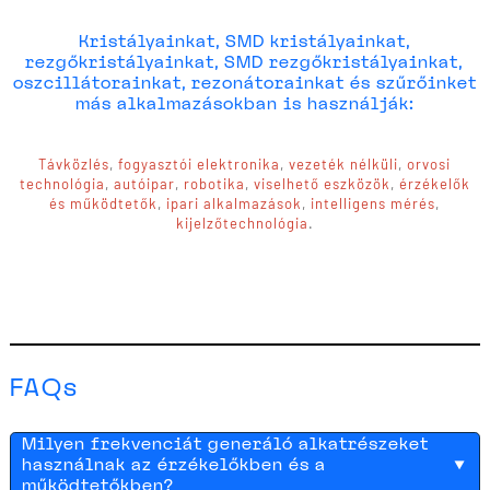
Kristályainkat, SMD kristályainkat,
rezgőkristályainkat, SMD rezgőkristályainkat,
oszcillátorainkat, rezonátorainkat és szűrőinket
más alkalmazásokban is használják:
Távközlés
,
fogyasztói elektronika
,
vezeték nélküli
,
orvosi
technológia
,
autóipar
,
robotika
,
viselhető eszközök
,
érzékelők
és működtetők
,
ipari alkalmazások
,
intelligens mérés
,
kijelzőtechnológia
.
FAQs
Milyen frekvenciát generáló alkatrészeket
használnak az érzékelőkben és a
működtetőkben?